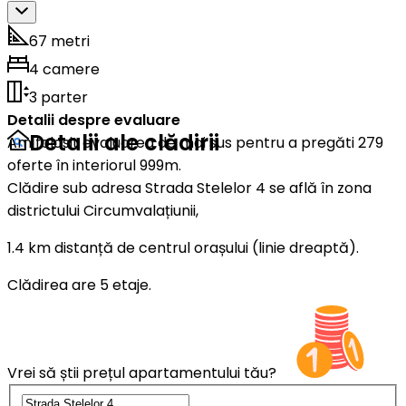
67 metri
4 camere
3 parter
Detalii despre evaluare
Detalii ale clădirii
Am folosit evaluarea de mai sus pentru a pregăti 279
oferte în interiorul 999m.
Clădire sub adresa Strada Stelelor 4 se află în zona
districtului Circumvalațiunii,
1.4 km distanță de centrul orașului (linie dreaptă).
Clădirea are 5 etaje.
Vrei să știi prețul apartamentului tău?