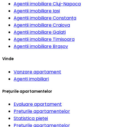
Agenții imobiliare
Cluj-Napoca
Agenții imobiliare
Iași
Agenții imobiliare
Constanța
Agenții imobiliare
Craiova
Agenții imobiliare
Galați
Agenții imobiliare
Timișoara
Agenții imobiliare
Brașov
Vinde
Vanzare apartament
Agenți imobiliari
Prețurile apartamentelor
Evaluare apartament
Prețurile apartamentelor
Statistica pieței
Prețurile apartamentelor