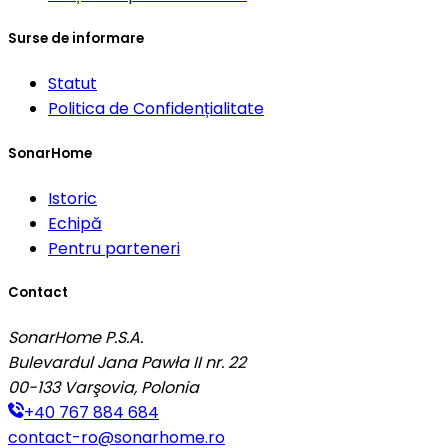
Surse de informare
Statut
Politica de Confidențialitate
SonarHome
Istoric
Echipă
Pentru parteneri
Contact
SonarHome P.S.A.
Bulevardul Jana Pawła II nr. 22
00-133
Varşovia, Polonia
+40 767 884 684
contact-ro@sonarhome.ro