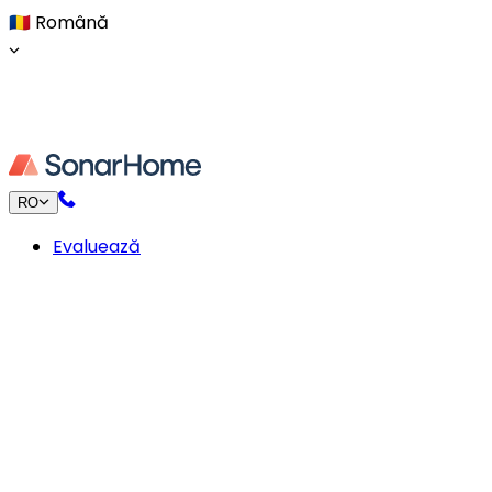
🇷🇴
Română
RO
Evaluează