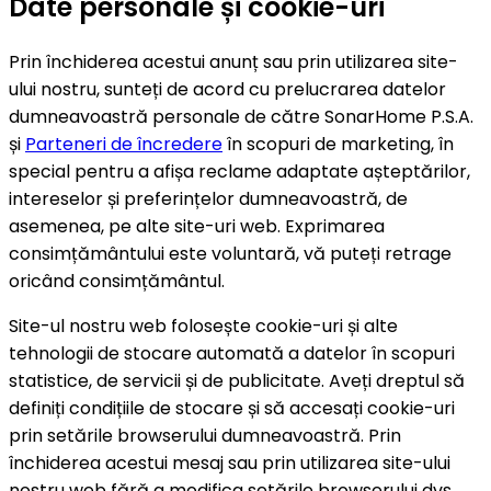
Date personale și cookie-uri
Prin închiderea acestui anunț sau prin utilizarea site-
ului nostru, sunteți de acord cu prelucrarea datelor
dumneavoastră personale de către SonarHome P.S.A.
și
Parteneri de încredere
în scopuri de marketing, în
special pentru a afișa reclame adaptate așteptărilor,
intereselor și preferințelor dumneavoastră, de
asemenea, pe alte site-uri web. Exprimarea
consimțământului este voluntară, vă puteți retrage
oricând consimțământul.
Site-ul nostru web folosește cookie-uri și alte
tehnologii de stocare automată a datelor în scopuri
statistice, de servicii și de publicitate. Aveți dreptul să
definiți condițiile de stocare și să accesați cookie-uri
prin setările browserului dumneavoastră. Prin
închiderea acestui mesaj sau prin utilizarea site-ului
nostru web fără a modifica setările browserului dvs.,