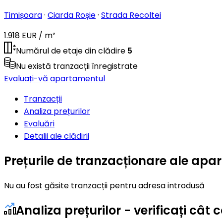
Timișoara
·
Ciarda Roșie
·
Strada Recoltei
1.918 EUR / m²
Numărul de etaje din clădire
5
Nu există tranzacții înregistrate
Evaluați-vă apartamentul
Tranzacții
Analiza prețurilor
Evaluări
Detalii ale clădirii
Prețurile de tranzacționare ale apa
Nu au fost găsite tranzacții pentru adresa introdusă
Analiza prețurilor - verificați câ