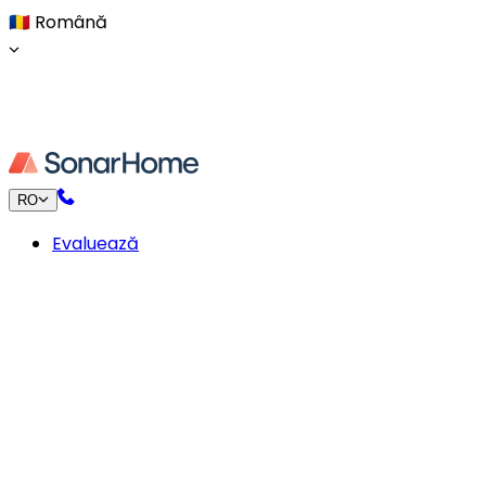
🇷🇴
Română
RO
Evaluează