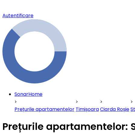
Autentificare
SonarHome
Prețurile apartamentelor
Timișoara
Ciarda Roșie
S
Prețurile apartamentelor: