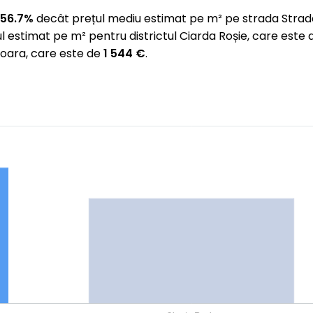
 56.7%
decât prețul mediu estimat pe m² pe strada Strada
l estimat pe m² pentru districtul Ciarda Roșie, care est
șoara, care este de
1 544 €
.