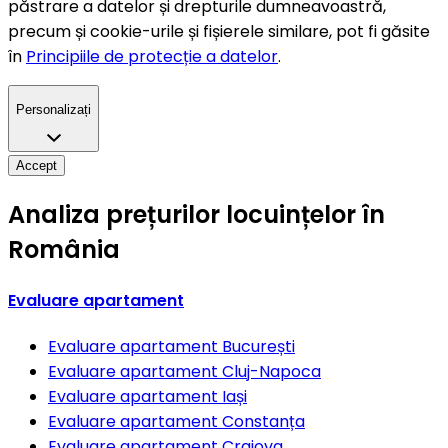
păstrare a datelor și drepturile dumneavoastră,
precum și cookie-urile și fișierele similare, pot fi găsite
în
Principiile de protecție a datelor
.
Personalizați
Accept
Analiza prețurilor locuințelor în
România
Evaluare apartament
Evaluare apartament
București
Evaluare apartament
Cluj-Napoca
Evaluare apartament
Iași
Evaluare apartament
Constanța
Evaluare apartament
Craiova