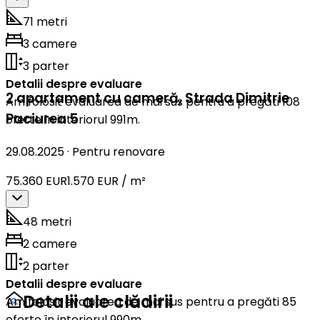
71 metri
3 camere
3 parter
Detalii despre evaluare
2 apartament cu cameră
,
Strada Dimitrie
Am folosit evaluarea de mai sus pentru a pregăti 108
Paciurea 5
oferte în interiorul 991m.
29.08.2025
·
Pentru renovare
75.360 EUR
1.570 EUR / m²
48 metri
2 camere
2 parter
Detalii despre evaluare
Detalii ale clădirii
Am folosit evaluarea de mai sus pentru a pregăti 85
oferte în interiorul 990m.