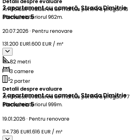
Detalii despre evaluare
3 apartament cu cameră
,
Strada Dimitrie
Am folosit evaluarea de mai sus pentru a pregăti 18
Paciurea 5
oferte în interiorul 962m.
20.07.2026
·
Pentru renovare
131.200 EUR
1.600 EUR / m²
82 metri
3 camere
2 parter
Detalii despre evaluare
3 apartament cu cameră
,
Strada Dimitrie
Am folosit evaluarea de mai sus pentru a pregăti 77
Paciurea 5
oferte în interiorul 999m.
19.01.2026
·
Pentru renovare
114.736 EUR
1.616 EUR / m²