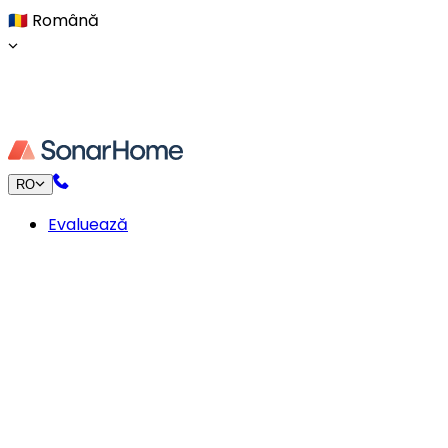
🇷🇴
Română
RO
Evaluează