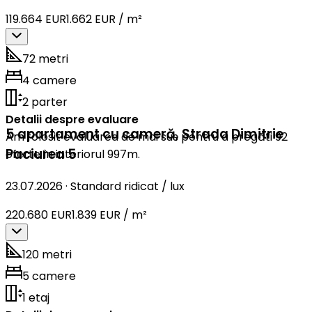
119.664 EUR
1.662 EUR / m²
72 metri
4 camere
2 parter
Detalii despre evaluare
5 apartament cu cameră
,
Strada Dimitrie
Am folosit evaluarea de mai sus pentru a pregăti 92
Paciurea 5
oferte în interiorul 997m.
23.07.2026
·
Standard ridicat / lux
220.680 EUR
1.839 EUR / m²
120 metri
5 camere
1 etaj