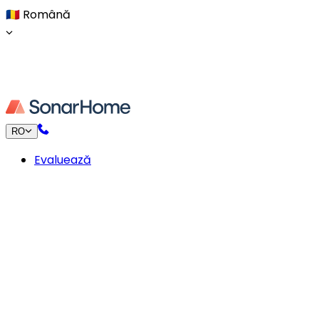
🇷🇴
Română
RO
Evaluează