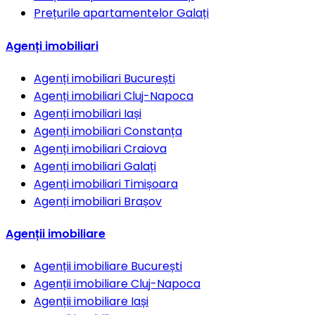
Prețurile apartamentelor
Galați
Agenți imobiliari
Agenți imobiliari
București
Agenți imobiliari
Cluj-Napoca
Agenți imobiliari
Iași
Agenți imobiliari
Constanța
Agenți imobiliari
Craiova
Agenți imobiliari
Galați
Agenți imobiliari
Timișoara
Agenți imobiliari
Brașov
Agenții imobiliare
Agenții imobiliare
București
Agenții imobiliare
Cluj-Napoca
Agenții imobiliare
Iași