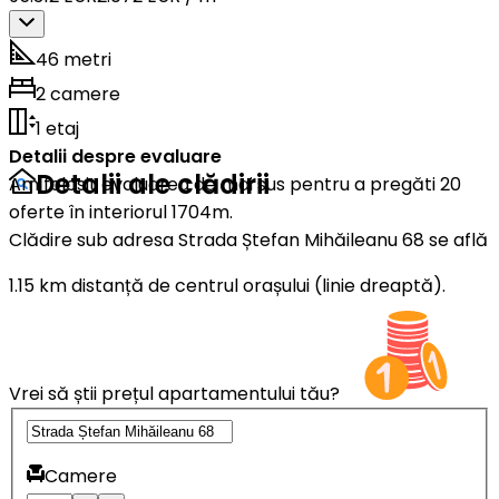
46 metri
2 camere
1 etaj
Detalii despre evaluare
Detalii ale clădirii
Am folosit evaluarea de mai sus pentru a pregăti 20
oferte în interiorul 1704m.
Clădire sub adresa Strada Ștefan Mihăileanu 68 se află
1.15 km distanță de centrul orașului (linie dreaptă).
Vrei să știi prețul apartamentului tău?
Camere