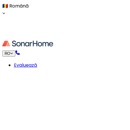
🇷🇴
Română
RO
Evaluează