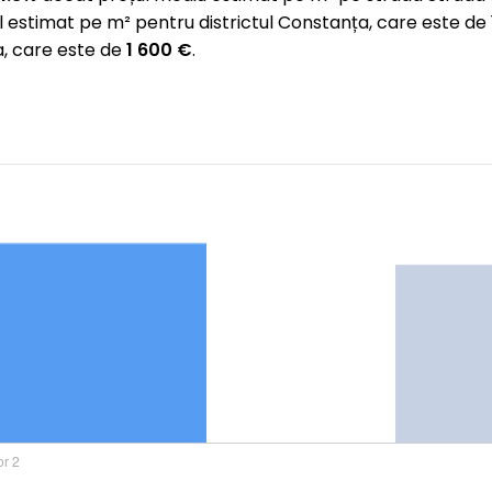
 estimat pe m² pentru districtul Constanța, care este d
, care este de
1 600 €
.