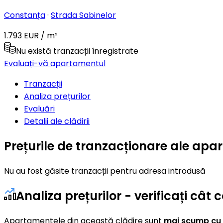
Constanța
·
Strada Sabinelor
1.793 EUR / m²
Nu există tranzacții înregistrate
Evaluați-vă apartamentul
Tranzacții
Analiza prețurilor
Evaluări
Detalii ale clădirii
Prețurile de tranzacționare ale apa
Nu au fost găsite tranzacții pentru adresa introdusă
Analiza prețurilor - verificați c
Apartamentele din această clădire sunt
mai scump cu 