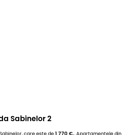
da Sabinelor 2
Sabinelor, care este de
1 770 €.
. Apartamentele din