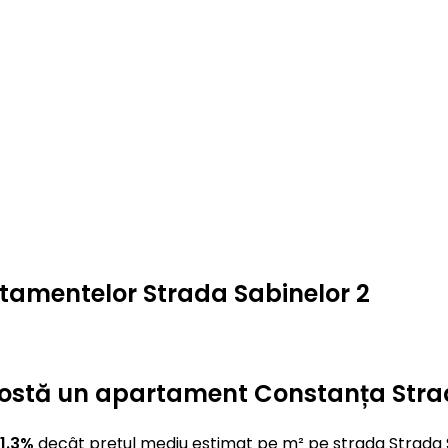
rtamentelor Strada Sabinelor 2
ât costă un apartament Constanța Stra
1.3%
decât prețul mediu estimat pe m² pe strada Strada 