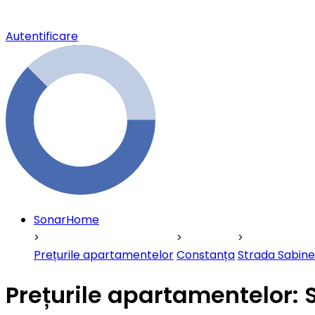
Autentificare
SonarHome
Prețurile apartamentelor
Constanța
Strada Sabine
Prețurile apartamentelor: