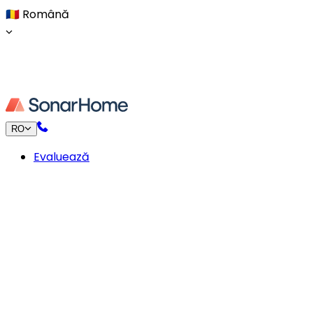
🇷🇴
Română
RO
Evaluează