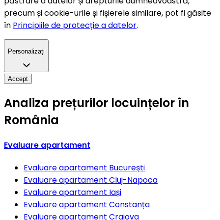
păstrare a datelor și drepturile dumneavoastră,
precum și cookie-urile și fișierele similare, pot fi găsite
în
Principiile de protecție a datelor
.
Personalizați
Accept
Analiza prețurilor locuințelor în
România
Evaluare apartament
Evaluare apartament
București
Evaluare apartament
Cluj-Napoca
Evaluare apartament
Iași
Evaluare apartament
Constanța
Evaluare apartament
Craiova