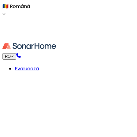
🇷🇴
Română
RO
Evaluează