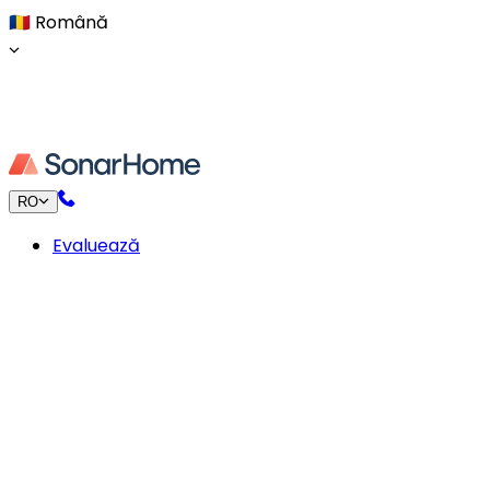
🇷🇴
Română
RO
Evaluează