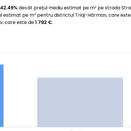
 42.49%
decât prețul mediu estimat pe m² pe strada Stra
l estimat pe m² pentru districtul Triaj-Hărman, care est
v, care este de
1 792 €
.