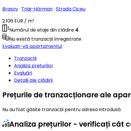
Brașov
·
Triaj-Hărman
·
Strada Ciceu
2.106 EUR / m²
Numărul de etaje din clădire
4
Nu există tranzacții înregistrate
Evaluați-vă apartamentul
Tranzacții
Analiza prețurilor
Evaluări
Detalii ale clădirii
Prețurile de tranzacționare ale apa
Nu au fost găsite tranzacții pentru adresa introdusă
Analiza prețurilor - verificați câ