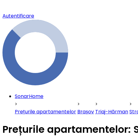
Autentificare
SonarHome
Prețurile apartamentelor
Brașov
Triaj-Hărman
Str
Prețurile apartamentelor: