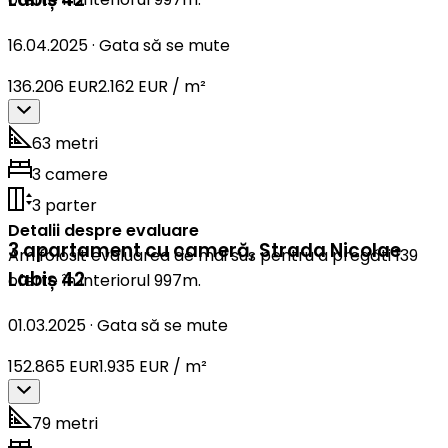
16.04.2025
·
Gata să se mute
136.206 EUR
2.162 EUR / m²
63 metri
3 camere
3 parter
Detalii despre evaluare
3 apartament cu cameră
,
Strada Nicolae
Am folosit evaluarea de mai sus pentru a pregăti 139
Labiș 42
oferte în interiorul 997m.
01.03.2025
·
Gata să se mute
152.865 EUR
1.935 EUR / m²
79 metri