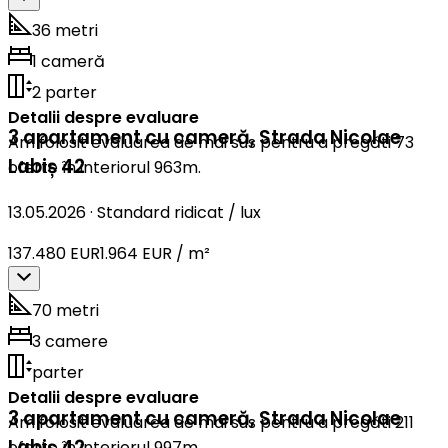
36 metri
1 cameră
2 parter
Detalii despre evaluare
3 apartament cu cameră
,
Strada Nicolae
Am folosit evaluarea de mai sus pentru a pregăti 73
Labiș 42
oferte în interiorul 963m.
13.05.2026
·
Standard ridicat / lux
137.480 EUR
1.964 EUR / m²
70 metri
3 camere
parter
Detalii despre evaluare
3 apartament cu cameră
,
Strada Nicolae
Am folosit evaluarea de mai sus pentru a pregăti 211
Labiș 42
oferte în interiorul 997m.