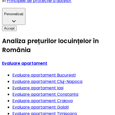
în
Principiile de protecție a datelor
.
Personalizați
Accept
Analiza prețurilor locuințelor în
România
Evaluare apartament
Evaluare apartament
București
Evaluare apartament
Cluj-Napoca
Evaluare apartament
Iași
Evaluare apartament
Constanța
Evaluare apartament
Craiova
Evaluare apartament
Galați
Evaluare apartament
Timișoara