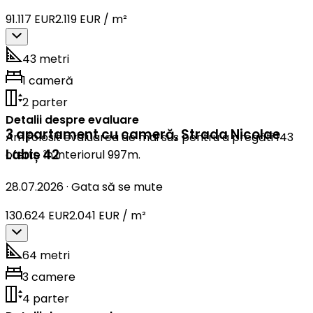
91.117 EUR
2.119 EUR / m²
43 metri
1 cameră
2 parter
Detalii despre evaluare
3 apartament cu cameră
,
Strada Nicolae
Am folosit evaluarea de mai sus pentru a pregăti 143
Labiș 42
oferte în interiorul 997m.
28.07.2026
·
Gata să se mute
130.624 EUR
2.041 EUR / m²
64 metri
3 camere
4 parter