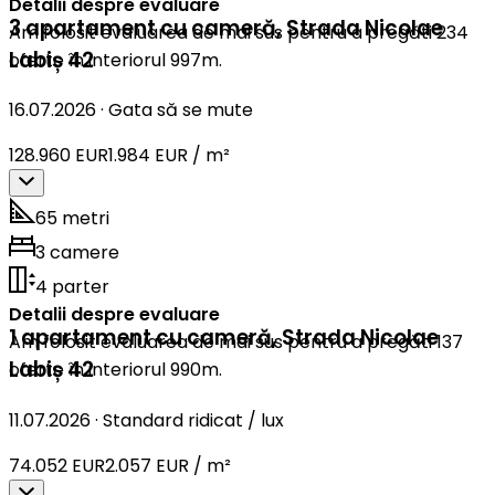
Detalii despre evaluare
3 apartament cu cameră
,
Strada Nicolae
Am folosit evaluarea de mai sus pentru a pregăti 234
Labiș 42
oferte în interiorul 997m.
16.07.2026
·
Gata să se mute
128.960 EUR
1.984 EUR / m²
65 metri
3 camere
4 parter
Detalii despre evaluare
1 apartament cu cameră
,
Strada Nicolae
Am folosit evaluarea de mai sus pentru a pregăti 137
Labiș 42
oferte în interiorul 990m.
11.07.2026
·
Standard ridicat / lux
74.052 EUR
2.057 EUR / m²