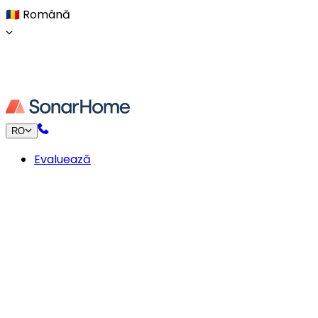
🇷🇴
Română
RO
Evaluează