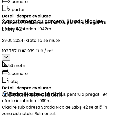
3 camere
3 parter
Detalii despre evaluare
2 apartament cu cameră
,
Strada Nicolae
Am folosit evaluarea de mai sus pentru a pregăti 78
Labiș 42
oferte în interiorul 942m.
29.05.2024
·
Gata să se mute
102.767 EUR
1.939 EUR / m²
53 metri
2 camere
1 etaj
Detalii despre evaluare
Detalii ale clădirii
Am folosit evaluarea de mai sus pentru a pregăti 194
oferte în interiorul 999m.
Clădire sub adresa Strada Nicolae Labiș 42 se află în
zona districtului Rulmentul,