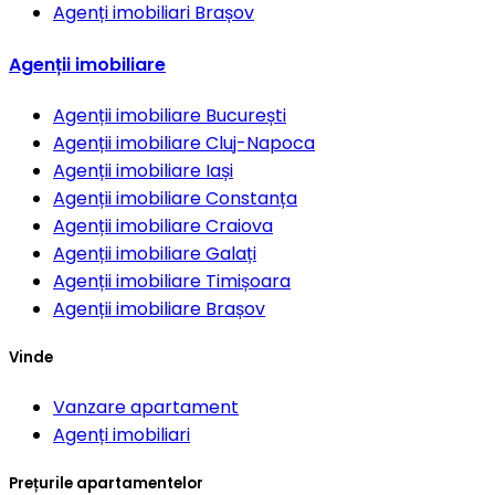
Agenți imobiliari
Brașov
Agenții imobiliare
Agenții imobiliare
București
Agenții imobiliare
Cluj-Napoca
Agenții imobiliare
Iași
Agenții imobiliare
Constanța
Agenții imobiliare
Craiova
Agenții imobiliare
Galați
Agenții imobiliare
Timișoara
Agenții imobiliare
Brașov
Vinde
Vanzare apartament
Agenți imobiliari
Prețurile apartamentelor