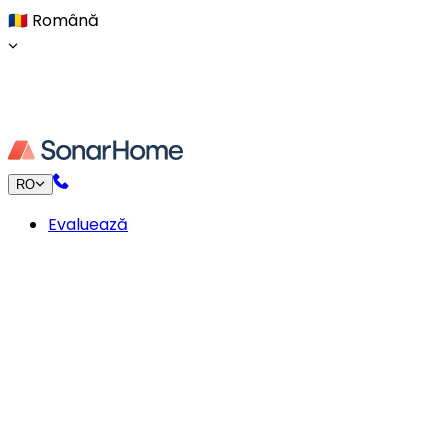
🇷🇴
Română
RO
Evaluează