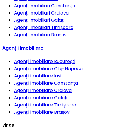
Agenți imobiliari
Constanța
Agenți imobiliari
Craiova
Agenți imobiliari
Galați
Agenți imobiliari
Timișoara
Agenți imobiliari
Brașov
Agenții imobiliare
Agenții imobiliare
București
Agenții imobiliare
Cluj-Napoca
Agenții imobiliare
Iași
Agenții imobiliare
Constanța
Agenții imobiliare
Craiova
Agenții imobiliare
Galați
Agenții imobiliare
Timișoara
Agenții imobiliare
Brașov
Vinde