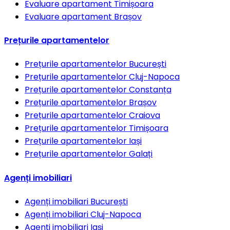
Evaluare apartament
Timișoara
Evaluare apartament
Brașov
Prețurile apartamentelor
Prețurile apartamentelor
București
Prețurile apartamentelor
Cluj-Napoca
Prețurile apartamentelor
Constanța
Prețurile apartamentelor
Brașov
Prețurile apartamentelor
Craiova
Prețurile apartamentelor
Timișoara
Prețurile apartamentelor
Iași
Prețurile apartamentelor
Galați
Agenți imobiliari
Agenți imobiliari
București
Agenți imobiliari
Cluj-Napoca
Agenți imobiliari
Iași