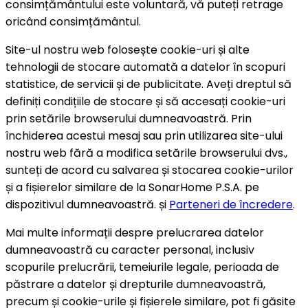
consimțământului este voluntară, vă puteți retrage
oricând consimțământul.
Site-ul nostru web folosește cookie-uri și alte
tehnologii de stocare automată a datelor în scopuri
statistice, de servicii și de publicitate. Aveți dreptul să
definiți condițiile de stocare și să accesați cookie-uri
prin setările browserului dumneavoastră. Prin
închiderea acestui mesaj sau prin utilizarea site-ului
nostru web fără a modifica setările browserului dvs.,
sunteți de acord cu salvarea și stocarea cookie-urilor
și a fișierelor similare de la SonarHome P.S.A. pe
dispozitivul dumneavoastră. și
Parteneri de încredere
.
Mai multe informații despre prelucrarea datelor
dumneavoastră cu caracter personal, inclusiv
scopurile prelucrării, temeiurile legale, perioada de
păstrare a datelor și drepturile dumneavoastră,
precum și cookie-urile și fișierele similare, pot fi găsite