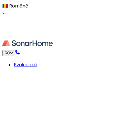
🇷🇴
Română
RO
Evaluează