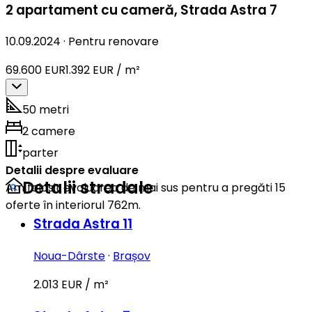
2 apartament cu cameră
,
Strada Astra 7
10.09.2024
·
Pentru renovare
69.600 EUR
1.392 EUR / m²
50 metri
2 camere
parter
Detalii despre evaluare
Detalii stradale
Am folosit evaluarea de mai sus pentru a pregăti 15
oferte în interiorul 762m.
Strada Astra 11
Noua-Dârste
·
Brașov
2.013 EUR / m²