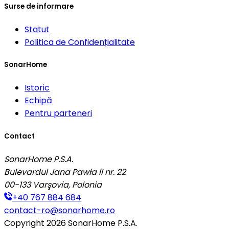
Surse de informare
Statut
Politica de Confidențialitate
SonarHome
Istoric
Echipă
Pentru parteneri
Contact
SonarHome P.S.A.
Bulevardul Jana Pawła II nr. 22
00-133
Varşovia, Polonia
+40 767 884 684
contact-ro@sonarhome.ro
Copyright
2026
SonarHome P.S.A.