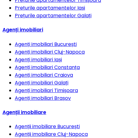
Prețurile apartamentelor
Timișoara
Prețurile apartamentelor
Iași
Prețurile apartamentelor
Galați
Agenți imobiliari
Agenți imobiliari
București
Agenți imobiliari
Cluj-Napoca
Agenți imobiliari
Iași
Agenți imobiliari
Constanța
Agenți imobiliari
Craiova
Agenți imobiliari
Galați
Agenți imobiliari
Timișoara
Agenți imobiliari
Brașov
Agenții imobiliare
Agenții imobiliare
București
Agenții imobiliare
Cluj-Napoca