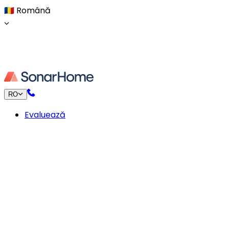
🇷🇴
Română
RO
Evaluează