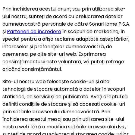
Prin închiderea acestui anunț sau prin utilizarea site-
ului nostru, sunteți de acord cu prelucrarea datelor
dumneavoastră personale de către SonarHome P.S.A.
și
Parteneri de încredere
în scopuri de marketing, în
special pentru a afișa reclame adaptate așteptărilor,
intereselor și preferințelor dumneavoastră, de
asemenea, pe alte site-uri web. Exprimarea
consimțământului este voluntară, vă puteți retrage
oricând consimțământul.
Site-ul nostru web folosește cookie-uri și alte
tehnologii de stocare automată a datelor în scopuri
statistice, de servicii și de publicitate. Aveți dreptul să
definiți condițiile de stocare și să accesați cookie-uri
prin setările browserului dumneavoastră. Prin
închiderea acestui mesaj sau prin utilizarea site-ului
nostru web fără a modifica setările browserului dvs.,
sunteți de acord cu salvarea și stocarea cookie-urilor