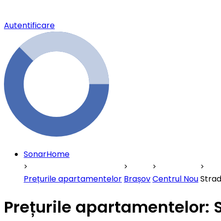
Autentificare
SonarHome
Prețurile apartamentelor
Brașov
Centrul Nou
Stra
Prețurile apartamentelor: