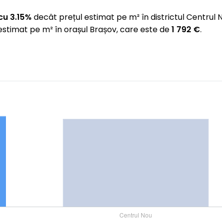
cu 3.15%
decât prețul estimat pe m² în districtul Centrul
estimat pe m² în orașul Brașov, care este de
1 792 €
.