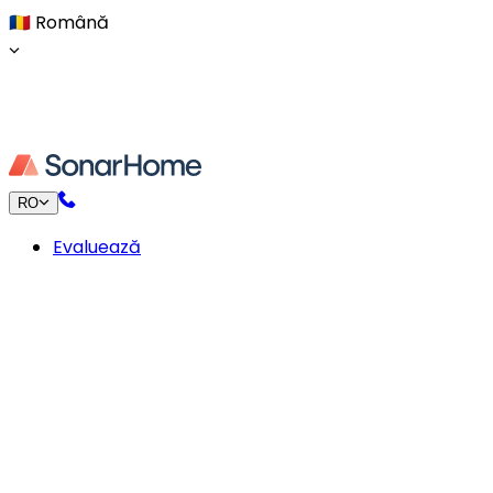
🇷🇴
Română
RO
Evaluează