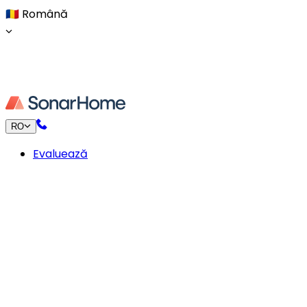
🇷🇴
Română
RO
Evaluează