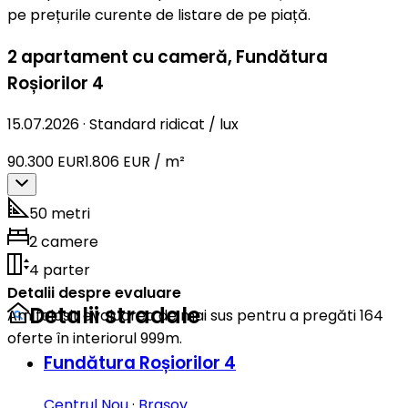
pe prețurile curente de listare de pe piață.
2 apartament cu cameră
,
Fundătura
Roșiorilor 4
15.07.2026
·
Standard ridicat / lux
90.300 EUR
1.806 EUR / m²
50 metri
2 camere
4 parter
Detalii despre evaluare
Detalii stradale
Am folosit evaluarea de mai sus pentru a pregăti 164
oferte în interiorul 999m.
Fundătura Roșiorilor 4
Centrul Nou
·
Brașov