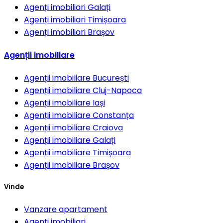
Agenți imobiliari
Galați
Agenți imobiliari
Timișoara
Agenți imobiliari
Brașov
Agenții imobiliare
Agenții imobiliare
București
Agenții imobiliare
Cluj-Napoca
Agenții imobiliare
Iași
Agenții imobiliare
Constanța
Agenții imobiliare
Craiova
Agenții imobiliare
Galați
Agenții imobiliare
Timișoara
Agenții imobiliare
Brașov
Vinde
Vanzare apartament
Agenți imobiliari