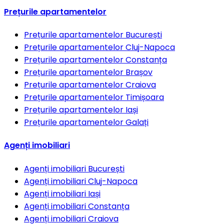
Prețurile apartamentelor
Prețurile apartamentelor
București
Prețurile apartamentelor
Cluj-Napoca
Prețurile apartamentelor
Constanța
Prețurile apartamentelor
Brașov
Prețurile apartamentelor
Craiova
Prețurile apartamentelor
Timișoara
Prețurile apartamentelor
Iași
Prețurile apartamentelor
Galați
Agenți imobiliari
Agenți imobiliari
București
Agenți imobiliari
Cluj-Napoca
Agenți imobiliari
Iași
Agenți imobiliari
Constanța
Agenți imobiliari
Craiova