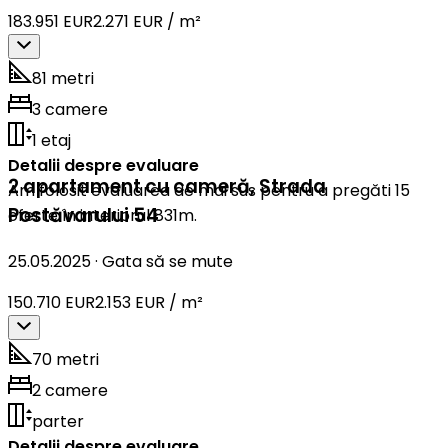
183.951 EUR
2.271 EUR / m²
81 metri
3 camere
1 etaj
Detalii despre evaluare
2 apartament cu cameră
,
Strada
Am folosit evaluarea de mai sus pentru a pregăti 15
Postăvarului 54
oferte în interiorul 831m.
25.05.2025
·
Gata să se mute
150.710 EUR
2.153 EUR / m²
70 metri
2 camere
parter
Detalii despre evaluare