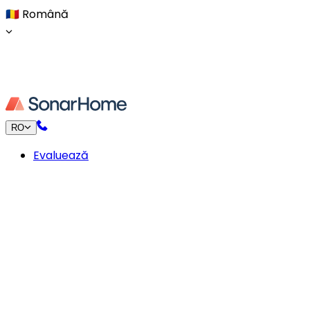
🇷🇴
Română
RO
Evaluează