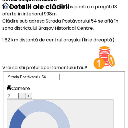
Detalii ale clădirii
Am folosit evaluarea de mai sus pentru a pregăti 13
oferte în interiorul 998m.
Clădire sub adresa Strada Postăvarului 54 se află în
zona districtului Brașov Historical Centre,
1.62 km distanță de centrul orașului (linie dreaptă).
Vrei să știi prețul apartamentului tău?
Camere
–
+