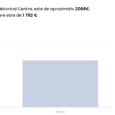
Historical Centre, este de aproximativ
2068€
.
are este de
1 792 €
.