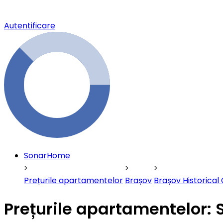
Autentificare
SonarHome
Prețurile apartamentelor
Brașov
Brașov Historical
Prețurile apartamentelor: