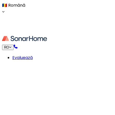
🇷🇴
Română
RO
Evaluează