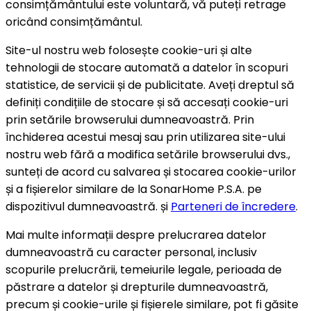
consimțământului este voluntară, vă puteți retrage
oricând consimțământul.
Site-ul nostru web folosește cookie-uri și alte
tehnologii de stocare automată a datelor în scopuri
statistice, de servicii și de publicitate. Aveți dreptul să
definiți condițiile de stocare și să accesați cookie-uri
prin setările browserului dumneavoastră. Prin
închiderea acestui mesaj sau prin utilizarea site-ului
nostru web fără a modifica setările browserului dvs.,
sunteți de acord cu salvarea și stocarea cookie-urilor
și a fișierelor similare de la SonarHome P.S.A. pe
dispozitivul dumneavoastră. și
Parteneri de încredere
.
Mai multe informații despre prelucrarea datelor
dumneavoastră cu caracter personal, inclusiv
scopurile prelucrării, temeiurile legale, perioada de
păstrare a datelor și drepturile dumneavoastră,
precum și cookie-urile și fișierele similare, pot fi găsite