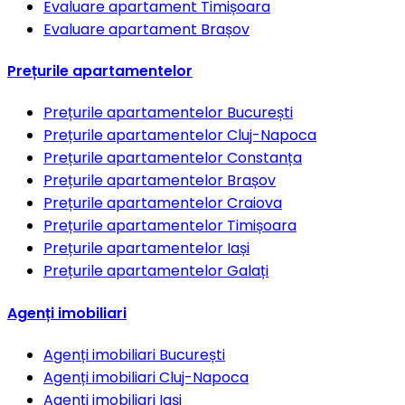
Evaluare apartament
Timișoara
Evaluare apartament
Brașov
Prețurile apartamentelor
Prețurile apartamentelor
București
Prețurile apartamentelor
Cluj-Napoca
Prețurile apartamentelor
Constanța
Prețurile apartamentelor
Brașov
Prețurile apartamentelor
Craiova
Prețurile apartamentelor
Timișoara
Prețurile apartamentelor
Iași
Prețurile apartamentelor
Galați
Agenți imobiliari
Agenți imobiliari
București
Agenți imobiliari
Cluj-Napoca
Agenți imobiliari
Iași