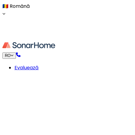
🇷🇴
Română
RO
Evaluează