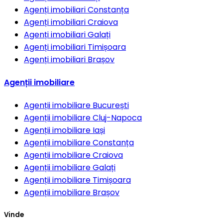
Agenți imobiliari
Constanța
Agenți imobiliari
Craiova
Agenți imobiliari
Galați
Agenți imobiliari
Timișoara
Agenți imobiliari
Brașov
Agenții imobiliare
Agenții imobiliare
București
Agenții imobiliare
Cluj-Napoca
Agenții imobiliare
Iași
Agenții imobiliare
Constanța
Agenții imobiliare
Craiova
Agenții imobiliare
Galați
Agenții imobiliare
Timișoara
Agenții imobiliare
Brașov
Vinde