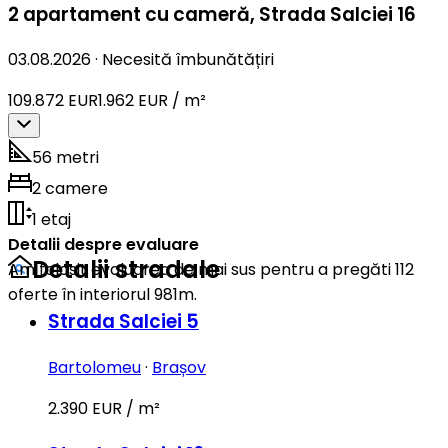
2 apartament cu cameră
,
Strada Salciei 16
03.08.2026
·
Necesită îmbunătățiri
109.872 EUR
1.962 EUR / m²
56 metri
2 camere
1 etaj
Detalii despre evaluare
Detalii stradale
Am folosit evaluarea de mai sus pentru a pregăti 112
oferte în interiorul 981m.
Strada Salciei 5
Bartolomeu
·
Brașov
2.390 EUR / m²