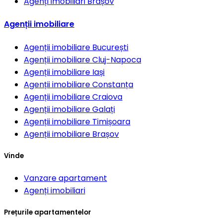
Agenți imobiliari
Brașov
Agenții imobiliare
Agenții imobiliare
București
Agenții imobiliare
Cluj-Napoca
Agenții imobiliare
Iași
Agenții imobiliare
Constanța
Agenții imobiliare
Craiova
Agenții imobiliare
Galați
Agenții imobiliare
Timișoara
Agenții imobiliare
Brașov
Vinde
Vanzare apartament
Agenți imobiliari
Prețurile apartamentelor