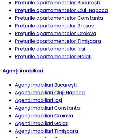
Prețurile apartamentelor
București
Prețurile apartamentelor
Cluj-Napoca
Prețurile apartamentelor
Constanța
Prețurile apartamentelor
Brașov
Prețurile apartamentelor
Craiova
Prețurile apartamentelor
Timișoara
Prețurile apartamentelor
Iași
Prețurile apartamentelor
Galați
Agenți imobiliari
Agenți imobiliari
București
Agenți imobiliari
Cluj-Napoca
Agenți imobiliari
Iași
Agenți imobiliari
Constanța
Agenți imobiliari
Craiova
Agenți imobiliari
Galați
Agenți imobiliari
Timișoara