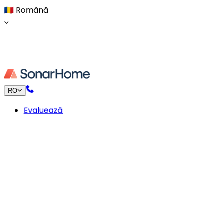
🇷🇴
Română
RO
Evaluează