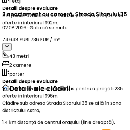
1 etaj
Detalii despre evaluare
2 apartament cu cameră
,
Strada Sitarului 35
Am folosit evaluarea de mai sus pentru a pregăti 243
oferte în interiorul 992m.
02.08.2026
·
Gata să se mute
74.648 EUR
1.736 EUR / m²
43 metri
2 camere
parter
Detalii despre evaluare
Detalii ale clădirii
Am folosit evaluarea de mai sus pentru a pregăti 235
oferte în interiorul 996m.
Clădire sub adresa Strada Sitarului 35 se află în zona
districtului Astra,
1.4 km distanță de centrul orașului (linie dreaptă).