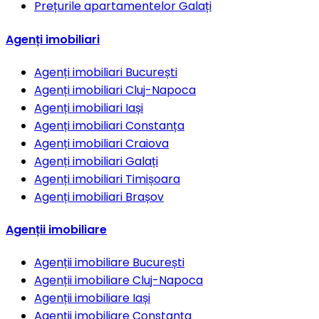
Prețurile apartamentelor
Galați
Agenți imobiliari
Agenți imobiliari
București
Agenți imobiliari
Cluj-Napoca
Agenți imobiliari
Iași
Agenți imobiliari
Constanța
Agenți imobiliari
Craiova
Agenți imobiliari
Galați
Agenți imobiliari
Timișoara
Agenți imobiliari
Brașov
Agenții imobiliare
Agenții imobiliare
București
Agenții imobiliare
Cluj-Napoca
Agenții imobiliare
Iași
Agenții imobiliare
Constanța