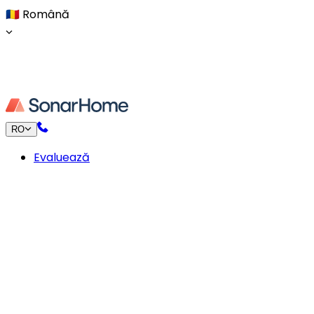
🇷🇴
Română
RO
Evaluează