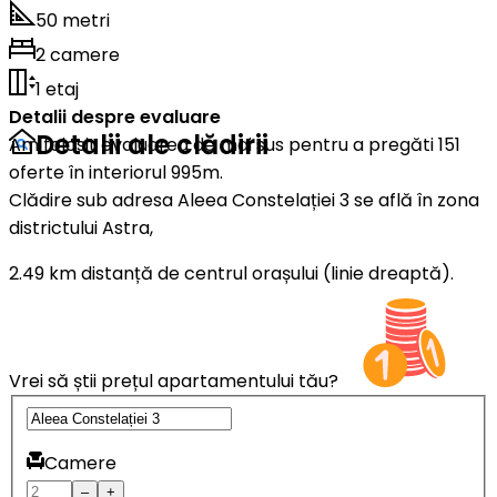
50 metri
2 camere
1 etaj
Detalii despre evaluare
Detalii ale clădirii
Am folosit evaluarea de mai sus pentru a pregăti 151
oferte în interiorul 995m.
Clădire sub adresa Aleea Constelației 3 se află în zona
districtului Astra,
2.49 km distanță de centrul orașului (linie dreaptă).
Vrei să știi prețul apartamentului tău?
Camere
–
+