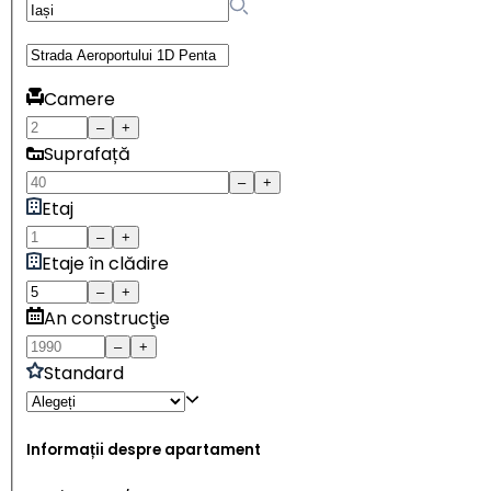
Camere
–
+
Suprafață
–
+
Etaj
–
+
Etaje în clădire
–
+
An construcţie
–
+
Standard
Informații despre apartament