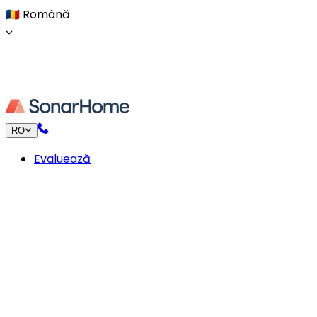
🇷🇴
Română
RO
Evaluează